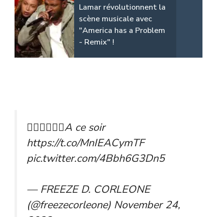
Lamar révolutionnent la
scène musicale avec
"America has a Problem
- Remix" !
☝🏾☝🏾☝🏾A ce soir
https://t.co/MnIEACymTF
pic.twitter.com/4Bbh6G3Dn5
— FREEZE D. CORLEONE
(@freezecorleone)
November 24,