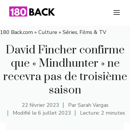
Aller
au
M
contenu
180 Back.com
»
Culture
»
Séries, Films & TV
David Fincher confirme
que « Mindhunter » ne
recevra pas de troisième
saison
22 février 2023
Par
Sarah Vargas
Modifié le
6 juillet 2023
Lecture: 2 minutes