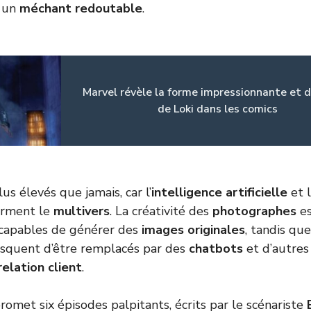
a un
méchant redoutable
.
Marvel révèle la forme impressionnante et d
de Loki dans les comics
us élevés que jamais, car l’
intelligence artificielle
et 
orment le
multivers
. La créativité des
photographes
es
capables de générer des
images originales
, tandis que
isquent d’être remplacés par des
chatbots
et d’autre
relation client
.
romet six épisodes palpitants, écrits par le scénariste