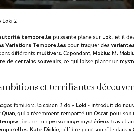
 Loki 2
autorité temporelle
puissante plane sur
Loki
, et il d
es Variations Temporelles
pour traquer des
variante
ans différents
multivers
. Cependant,
Mobius M. Mobi
te de certains souvenirs
, ce qui laisse planer un
myst
ambitions et terrifiantes découver
ages familiers, la saison 2 de «
Loki
» introduit de nou
y Quan
, qui a récemment remporté un
Oscar
pour son 
 temps
« , incarne un
personnage mystérieux
travaillan
Temporelles
.
Kate Dickie
, célèbre pour son rôle dans «