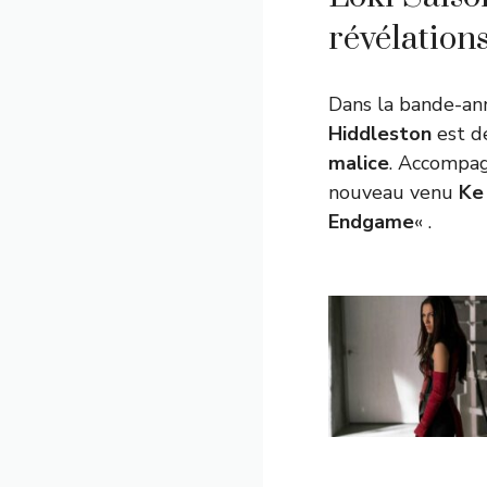
révélation
Dans la bande-anno
Hiddleston
est d
malice
. Accompag
nouveau venu
Ke
Endgame
« .