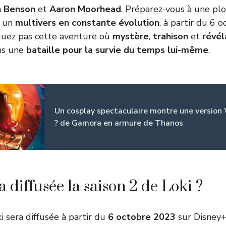
n Benson
et
Aaron Moorhead
. Préparez-vous à une pl
s un
multivers en constante évolution
, à partir du 6 
uez pas cette aventure où
mystère
,
trahison
et
révél
ns une
bataille pour la survie du temps lui-même
.
Un cosplay spectaculaire montre une version W
? de Gamora en armure de Thanos
 diffusée la saison 2 de Loki ?
i sera diffusée à partir du
6 octobre 2023
sur Disney