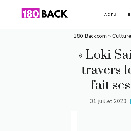
Aller
au
ACTU
contenu
180 Back.com
»
Cultur
« Loki Sa
travers 
fait se
31 juillet 2023