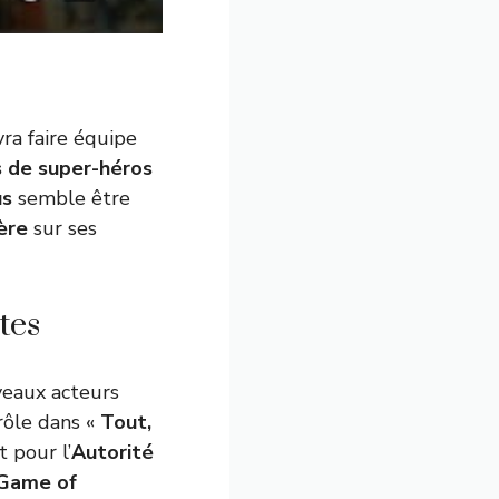
evra faire équipe
s de super-héros
us
semble être
ère
sur ses
tes
veaux acteurs
rôle dans «
Tout,
t pour l’
Autorité
Game of