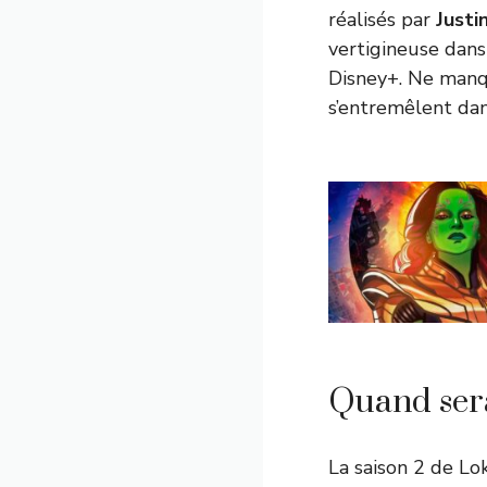
réalisés par
Justi
vertigineuse dan
Disney+. Ne manq
s’entremêlent da
Quand sera
La saison 2 de Lok