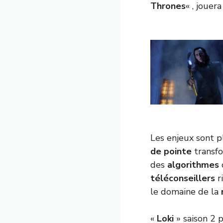
Thrones
« , jouer
Les enjeux sont pl
de pointe
transf
des
algorithmes
téléconseillers
r
le domaine de la
«
Loki
» saison 2 p