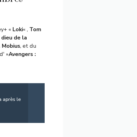
ney+ «
Loki
« ,
Tom
e
dieu de la
. Mobius
, et du
d' »
Avengers :
a après le