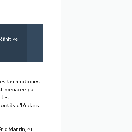
éfinitive
les
technologies
t menacée par
 les
s
outils d’IA
dans
Eric Martin
, et