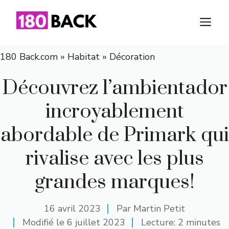
Aller
au
M
contenu
180 Back.com
»
Habitat
»
Décoration
Découvrez l’ambientador
incroyablement
abordable de Primark qui
rivalise avec les plus
grandes marques!
16 avril 2023
Par
Martin Petit
Modifié le
6 juillet 2023
Lecture: 2 minutes