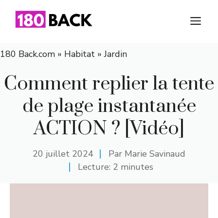
Aller
au
M
contenu
180 Back.com
»
Habitat
»
Jardin
Comment replier la tente
de plage instantanée
ACTION ? [Vidéo]
20 juillet 2024
Par
Marie Savinaud
Lecture: 2 minutes