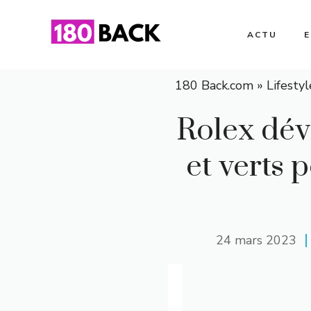
Aller
au
ACTU
contenu
180 Back.com
»
Lifestyl
Rolex dév
et verts 
24 mars 2023