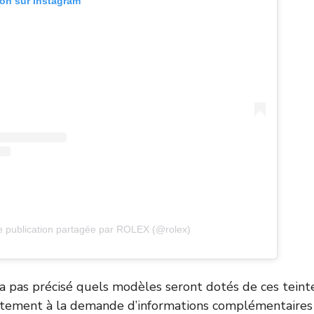
ion sur Instagram
 publication partagée par ROLEX (@rolex)
’a pas précisé quels modèles seront dotés de ces teinte
ement à la demande d’informations complémentaires