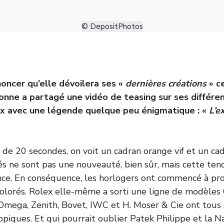
© DepositPhotos
noncer qu’elle dévoilera ses «
dernières créations
» ce
onne a partagé une vidéo de teasing sur ses différ
x avec une légende quelque peu énigmatique : «
L’e
 de 20 secondes, on voit un cadran orange vif et un cad
és ne sont pas une nouveauté, bien sûr, mais cette ten
nce. En conséquence, les horlogers ont commencé à pr
colorés. Rolex elle-même a sorti une ligne de modèles
Omega, Zenith, Bovet, IWC et H. Moser & Cie ont tous 
opiques. Et qui pourrait oublier Patek Philippe et la N