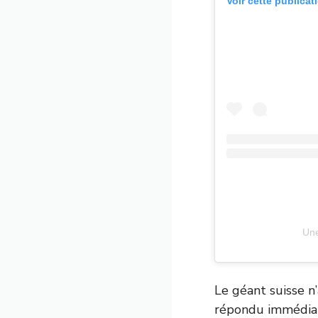
Voir cette publicat
Une
Le géant suisse n
répondu immédiat