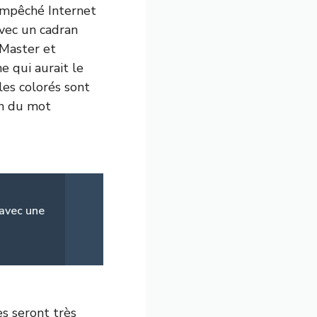
 empêché Internet
avec un cadran
-Master et
e qui aurait le
les colorés sont
on du mot
 avec une
s seront très