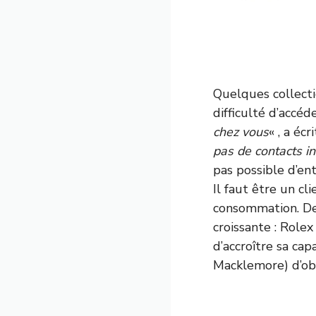
Quelques collecti
difficulté d’accéd
chez vous
« , a écr
pas de contacts i
pas possible d’en
Il faut être un c
consommation. De 
croissante : Role
d’accroître sa ca
Macklemore) d’obt