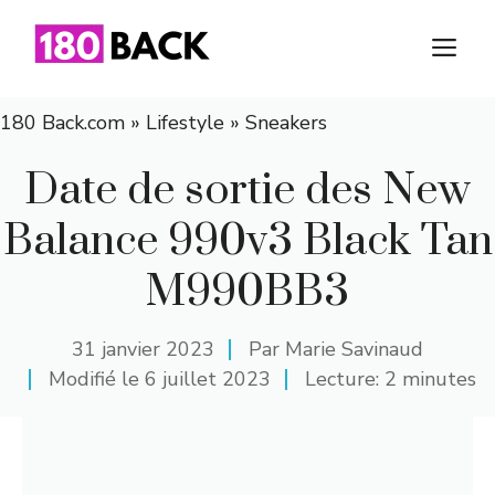
Aller
au
M
contenu
180 Back.com
»
Lifestyle
»
Sneakers
Date de sortie des New
Balance 990v3 Black Tan
M990BB3
31 janvier 2023
Par
Marie Savinaud
Modifié le
6 juillet 2023
Lecture: 2 minutes