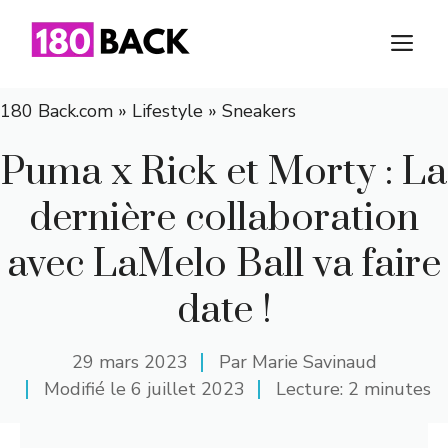
Aller
au
M
contenu
180 Back.com
»
Lifestyle
»
Sneakers
Puma x Rick et Morty : La
dernière collaboration
avec LaMelo Ball va faire
date !
29 mars 2023
Par
Marie Savinaud
Modifié le
6 juillet 2023
Lecture: 2 minutes