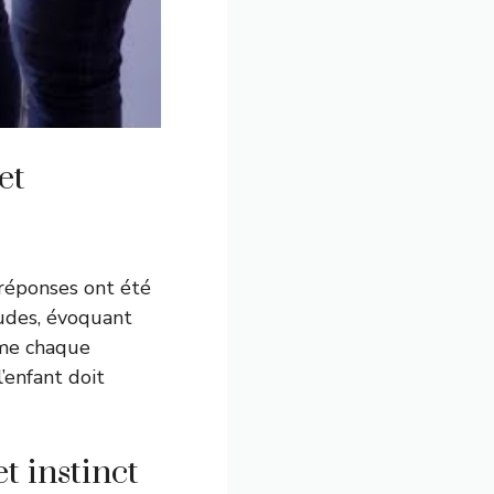
et
 réponses ont été
tudes, évoquant
mme chaque
l’enfant doit
t instinct