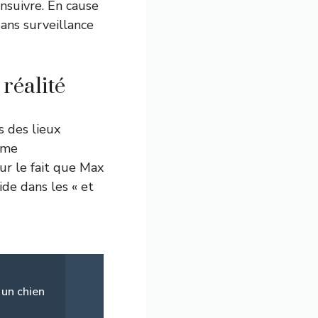
’ensuivre. En cause
ans surveillance
 réalité
s des lieux
mme
sur le fait que Max
ide dans les « et
 un chien