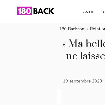
Aller
au
ACTU
contenu
180 Back.com
»
Relatio
« Ma bell
ne laiss
19 septembre 2023