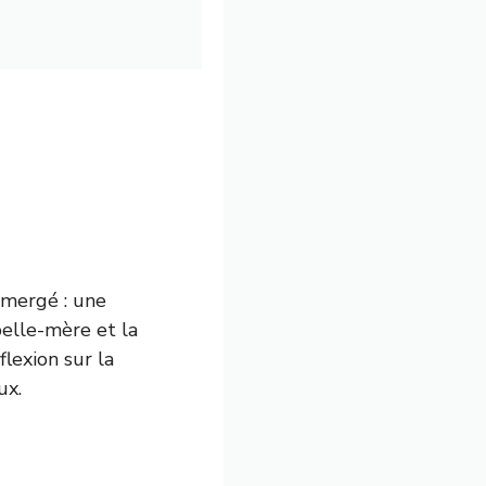
émergé : une
belle-mère et la
flexion sur la
ux.