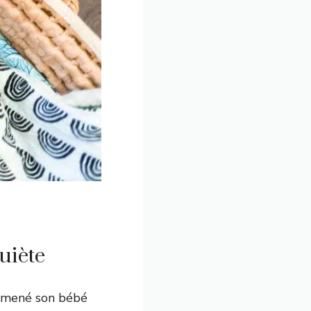
uiète
emmené son bébé