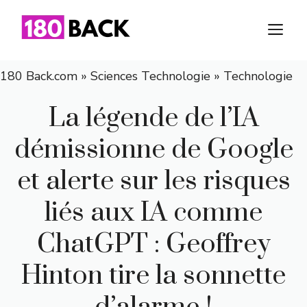
Aller
au
M
contenu
180 Back.com
»
Sciences Technologie
»
Technologie
La légende de l’IA
démissionne de Google
et alerte sur les risques
liés aux IA comme
ChatGPT : Geoffrey
Hinton tire la sonnette