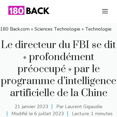
Aller
au
M
contenu
180 Back.com
»
Sciences Technologie
»
Technologie
Le directeur du FBI se dit
« profondément
préoccupé » par le
programme d’intelligence
artificielle de la Chine
21 janvier 2023
Par
Laurent Gigaudie
Modifié le
6 juillet 2023
Lecture: 1 minutes