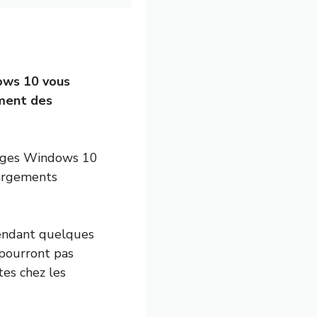
dows 10 vous
ement des
 pages Windows 10
hargements
pendant quelques
 pourront pas
tes chez les