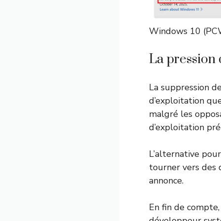
Windows 10 (P
La pression 
La suppression d
d’exploitation qu
malgré les opposa
d’exploitation pr
L’alternative pou
tourner vers des 
annonce.
En fin de compte,
développeur syst