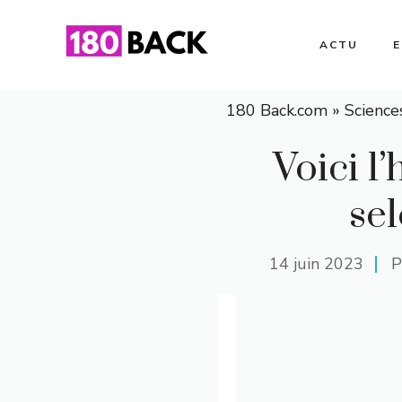
Aller
au
ACTU
contenu
180 Back.com
»
Science
Voici l
sel
14 juin 2023
P