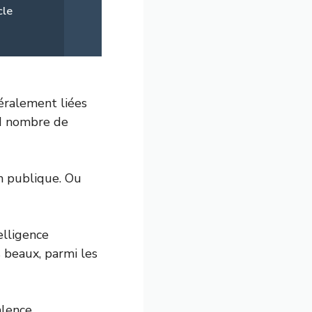
cle
néralement liées
nd nombre de
n publique. Ou
elligence
s beaux, parmi les
lence.