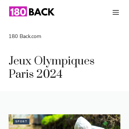
Aller
au
M
contenu
180 Back.com
Jeux Olympiques
Paris 2024
SPORT