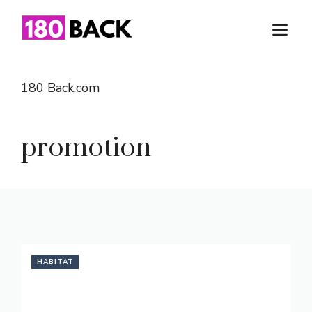
Aller
au
M
contenu
180 Back.com
promotion
HABITAT