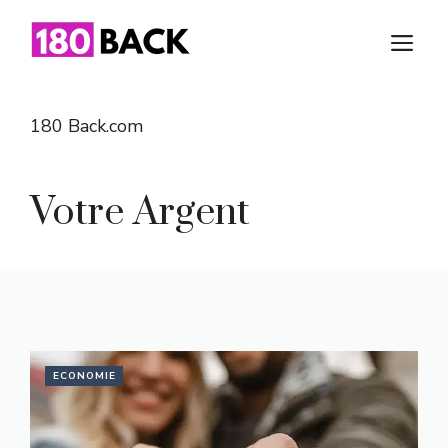
Aller
au
M
contenu
180 Back.com
Votre Argent
ECONOMIE