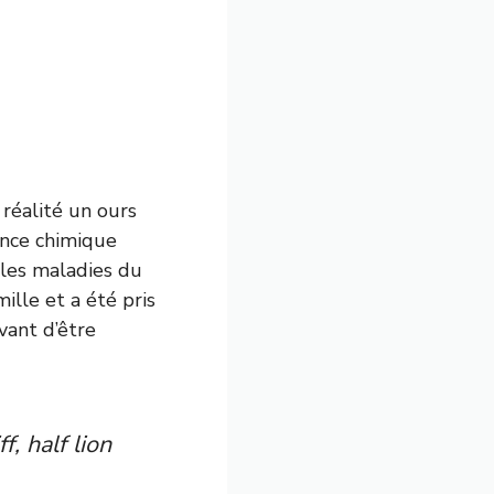
 réalité un ours
tance chimique
r les maladies du
mille et a été pris
vant d’être
, half lion