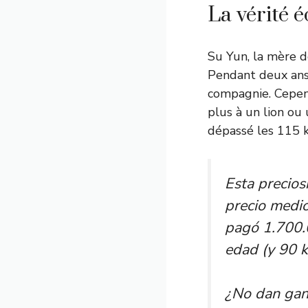
La vérité é
Su Yun, la mère de
Pendant deux ans,
compagnie. Cepen
plus à un lion ou
dépassé les 115 k
Esta precios
precio medi
pagó 1.700.
edad (y 90 k
¿No dan gan