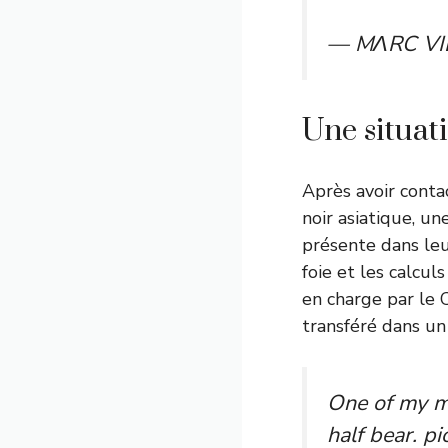
— MΛRC VID
Une situat
Après avoir contac
noir asiatique, un
présente dans leur
foie et les calcul
en charge par le 
transféré dans un
One of my mo
half bear.
pi