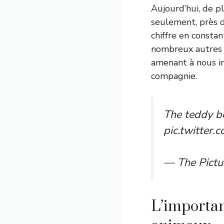
Aujourd’hui, de p
seulement, près d
chiffre en const
nombreux autres p
amenant à nous in
compagnie.
The teddy b
pic.twitter
— The Pictu
L’importan