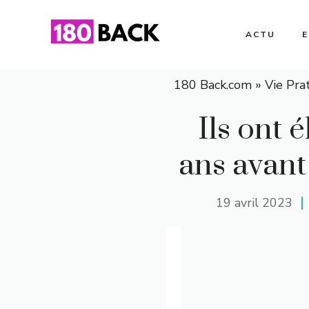
Aller
au
ACTU
contenu
180 Back.com
»
Vie Pra
Ils ont 
ans avant
19 avril 2023