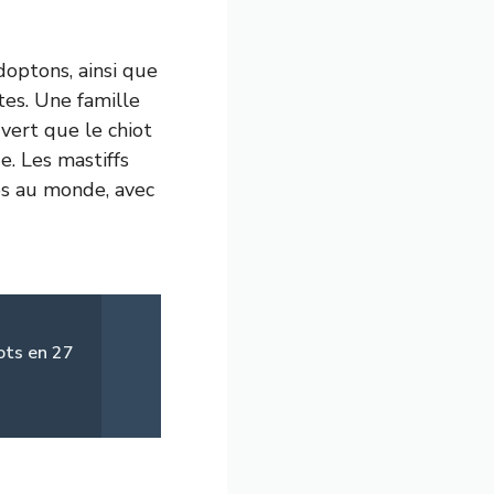
doptons, ainsi que
tes. Une famille
vert que le chiot
e. Les mastiffs
es au monde, avec
ots en 27