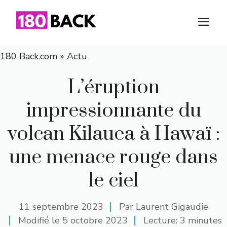
Aller
au
M
contenu
180 Back.com
»
Actu
L’éruption
impressionnante du
volcan Kilauea à Hawaï :
une menace rouge dans
le ciel
11 septembre 2023
Par
Laurent Gigaudie
Modifié le
5 octobre 2023
Lecture: 3 minutes