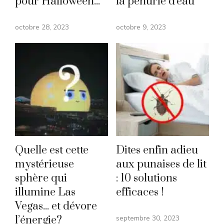
pour Halloween...
la pénurie d'eau
octobre 28, 2023
octobre 9, 2023
Quelle est cette
Dites enfin adieu
mystérieuse
aux punaises de lit
sphère qui
: 10 solutions
illumine Las
efficaces !
Vegas... et dévore
l’énergie?
septembre 30, 2023