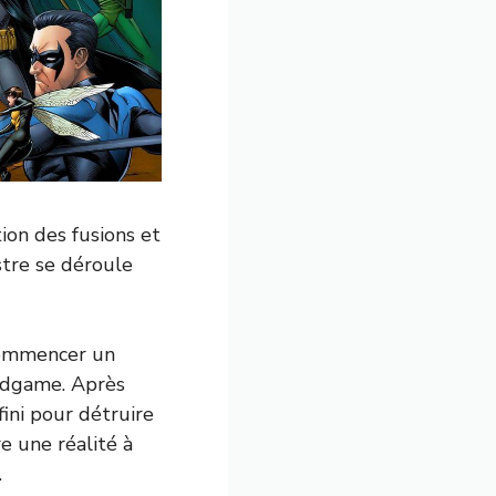
tion des fusions et
stre se déroule
ecommencer un
Endgame. Après
fini pour détruire
re une réalité à
.