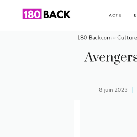
Aller
au
ACTU
contenu
180 Back.com
»
Cultur
Avengers
8 juin 2023