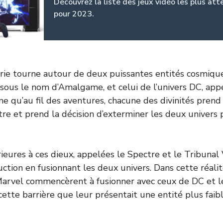
Découvrez la liste des jeux vidéo les plus at
pour 2023.
série tourne autour de deux puissantes entités cosmique
sous le nom d’Amalgame, et celui de l’univers DC, app
ne qu’au fil des aventures, chacune des divinités prend
utre et prend la décision d’exterminer les deux univers 
rieures à ces dieux, appelées le Spectre et le Tribunal 
uction en fusionnant les deux univers. Dans cette réali
arvel commencèrent à fusionner avec ceux de DC et l
 cette barrière que leur présentait une entité plus faib