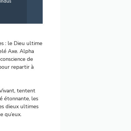
tendus
s : le Dieu ultime
elé Axe. Alpha
 conscience de
pour repartir à
Vivant, tentent
té étonnante, les
es dieux ultimes
le qu’eux.