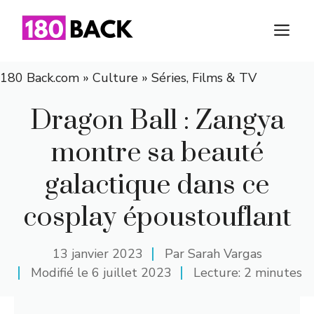
Aller
au
M
contenu
180 Back.com
»
Culture
»
Séries, Films & TV
Dragon Ball : Zangya
montre sa beauté
galactique dans ce
cosplay époustouflant
13 janvier 2023
Par
Sarah Vargas
Modifié le
6 juillet 2023
Lecture: 2 minutes