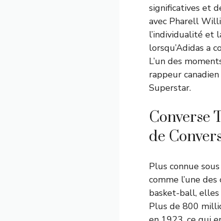
significatives et
avec Pharell Will
l’individualité et
lorsqu’Adidas a c
L’un des moments 
rappeur canadien 
Superstar.
Converse T
de Conver
Plus connue sous 
comme l’une des c
basket-ball, ell
Plus de 800 milli
en 1923, ce qui e