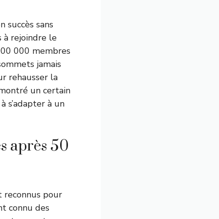
on succès sans
 à rejoindre le
e 900 000 membres
 sommets jamais
ur rehausser la
 montré un certain
à s’adapter à un
es après 50
t reconnus pour
nt connu des