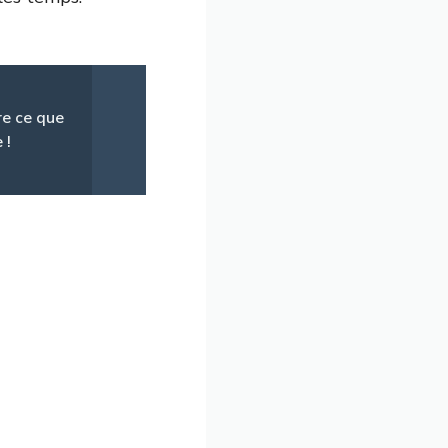
re ce que
 !