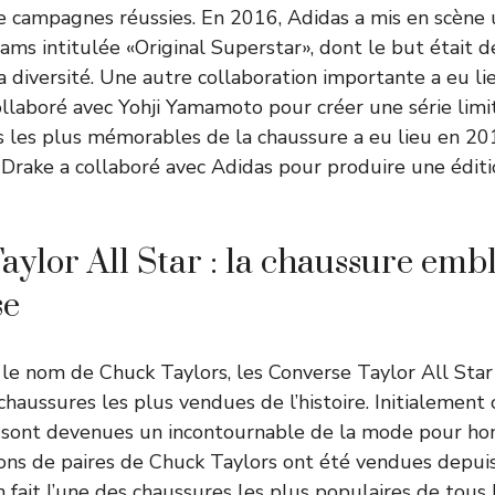
 de campagnes réussies. En 2016, Adidas a mis en scèn
iams intitulée «Original Superstar», dont le but était 
 la diversité. Une autre collaboration importante a eu l
ollaboré avec Yohji Yamamoto pour créer une série limi
les plus mémorables de la chaussure a eu lieu en 201
Drake a collaboré avec Adidas pour produire une éditi
aylor All Star : la chaussure em
se
le nom de Chuck Taylors, les Converse Taylor All Sta
haussures les plus vendues de l’histoire. Initialement
es sont devenues un incontournable de la mode pour 
ons de paires de Chuck Taylors ont été vendues depui
n fait l’une des chaussures les plus populaires de tous