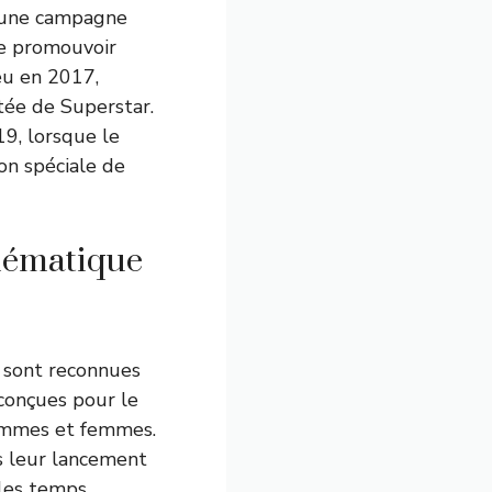
e une campagne
de promouvoir
ieu en 2017,
tée de Superstar.
9, lorsque le
on spéciale de
blématique
r sont reconnues
 conçues pour le
hommes et femmes.
s leur lancement
 les temps.