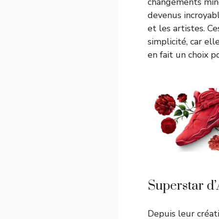
changements mineu
devenus incroyabl
et les artistes. 
simplicité, car el
en fait un choix p
Superstar d’
Depuis leur créat