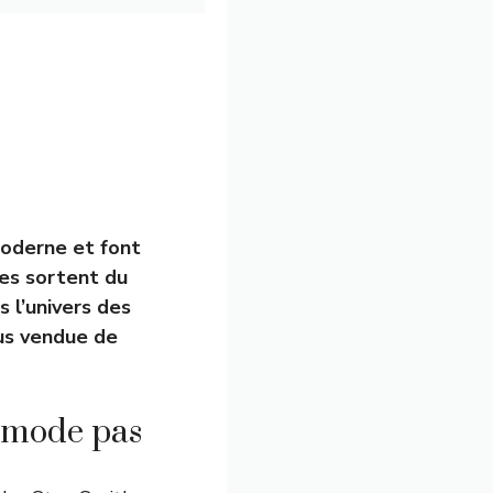
moderne et font
les sortent du
 l’univers des
lus vendue de
démode pas