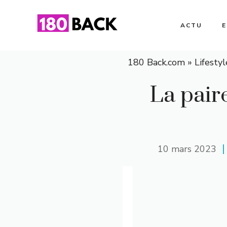
Aller
au
ACTU
contenu
180 Back.com
»
Lifestyl
La pair
10 mars 2023