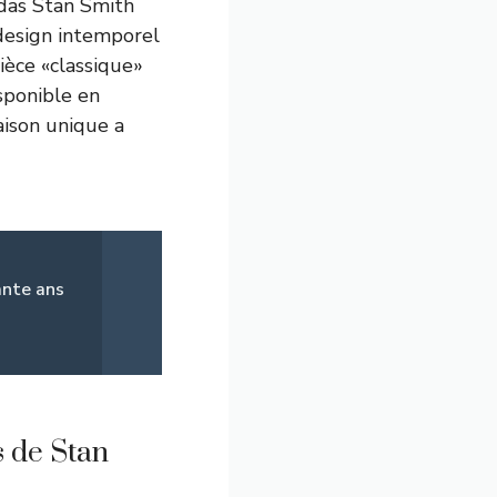
idas Stan Smith
 design intemporel
ièce «classique»
sponible en
naison unique a
ante ans
s de Stan