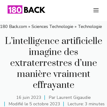
Aller
au
M
contenu
180 Back.com
»
Sciences Technologie
»
Technologie
L’intelligence artificielle
imagine des
extraterrestres d’une
manière vraiment
effrayante
16 juin 2023
Par
Laurent Gigaudie
Modifié le
5 octobre 2023
Lecture: 3 minutes