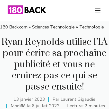
Aller
au
M
contenu
180 Back.com
»
Sciences Technologie
»
Technologie
Ryan Reynolds utilise l’IA
pour écrire sa prochaine
publicité et vous ne
croirez pas ce qui se
passe ensuite!
13 janvier 2023
Par
Laurent Gigaudie
Modifié le
6 juillet 2023
Lecture: 2 minutes