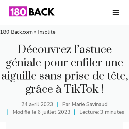
Aller
au
M
contenu
180 Back.com
»
Insolite
Découvrez l’astuce
géniale pour enfiler une
aiguille sans prise de tête,
grâce à TikTok !
24 avril 2023
Par
Marie Savinaud
Modifié le
6 juillet 2023
Lecture: 3 minutes