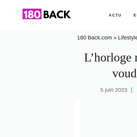
Aller
au
ACTU
E
contenu
180 Back.com
»
Lifestyl
L’horloge 
voudr
5 juin 2023