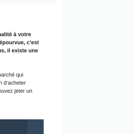
alité à votre
épourvue, c’est
s, il existe une
marché qui
n d’acheter
ouvez jeter un