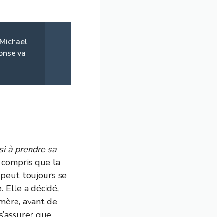
 Michael
ponse va
si à prendre sa
a compris que la
e peut toujours se
. Elle a décidé,
mère, avant de
 s’assurer que