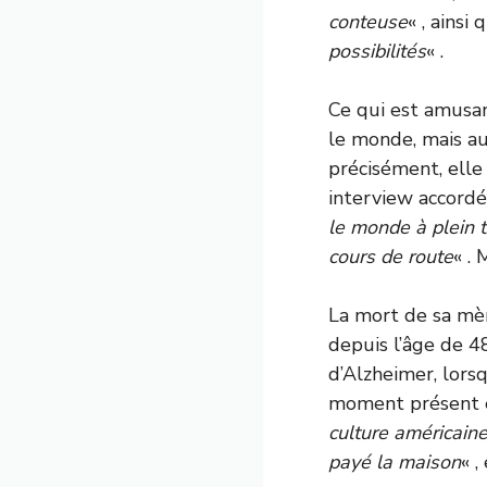
conteuse
« , ains
possibilités
« .
Ce qui est amusan
le monde, mais au
précisément, elle
interview accord
le monde à plein 
cours de route
« .
La mort de sa mèr
depuis l’âge de 48
d’Alzheimer, lors
moment présent e
culture américaine
payé la maison
« 