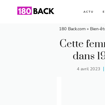
Aller
au
ACTU
contenu
180 Back.com
»
Bien-êt
Cette fem
dans 19
4 avril 2023