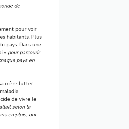
monde de
lement pour voir
es habitants. Plus
du pays.
Dans une
oi «
pour parcourir
 chaque pays en
sa mère lutter
a maladie
cidé de vivre le
allait selon la
bons emplois, ont