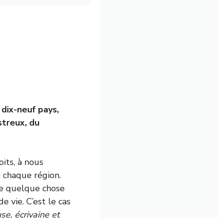
dix-neuf pays,
treux, du
its, à nous
e chaque région.
 de quelque chose
e vie. C’est le cas
e, écrivaine et