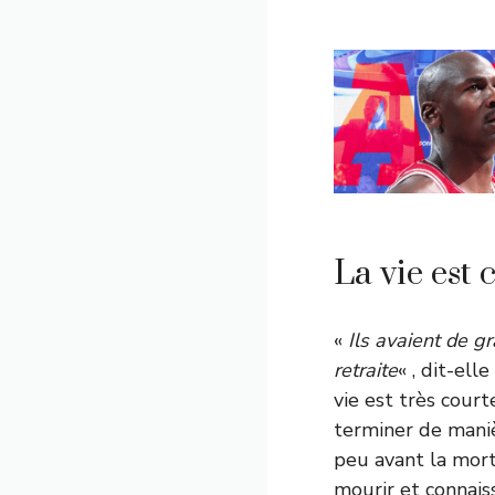
La vie est 
«
Ils avaient de g
retraite
« , dit-el
vie est très court
terminer de manièr
peu avant la mort
mourir et connaiss