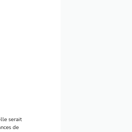
lle serait
ances de