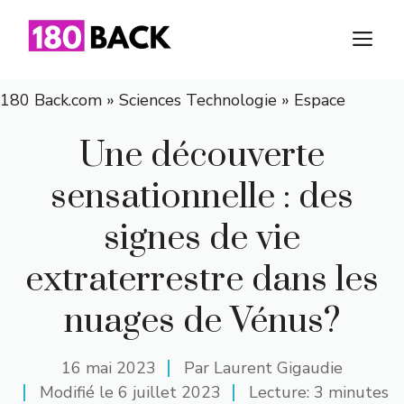
Aller
au
M
contenu
180 Back.com
»
Sciences Technologie
»
Espace
Une découverte
sensationnelle : des
signes de vie
extraterrestre dans les
nuages de Vénus?
16 mai 2023
Par
Laurent Gigaudie
Modifié le
6 juillet 2023
Lecture: 3 minutes