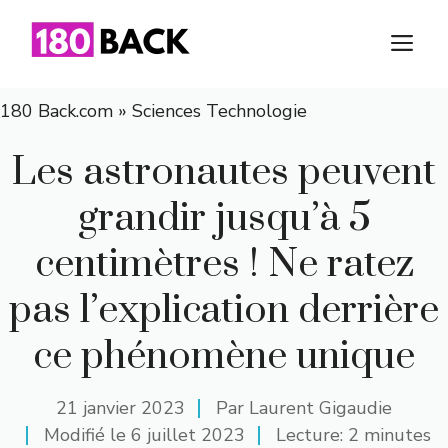
Aller
au
M
contenu
180 Back.com
»
Sciences Technologie
Les astronautes peuvent
grandir jusqu’à 5
centimètres ! Ne ratez
pas l’explication derrière
ce phénomène unique
21 janvier 2023
Par
Laurent Gigaudie
Modifié le
6 juillet 2023
Lecture: 2 minutes