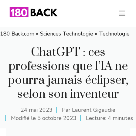
Aller
au
M
contenu
180 Back.com
»
Sciences Technologie
»
Technologie
ChatGPT : ces
professions que l’IA ne
pourra jamais éclipser,
selon son inventeur
24 mai 2023
Par
Laurent Gigaudie
Modifié le
5 octobre 2023
Lecture: 4 minutes