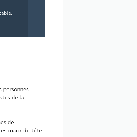
table,
es personnes
stes de la
nes de
 les maux de tête,