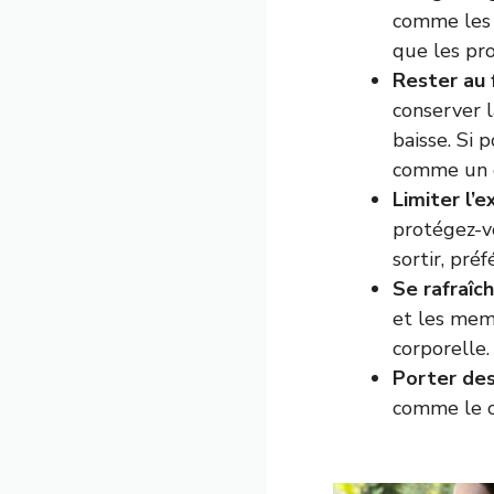
comme les c
que les pr
Rester au 
conserver l
baisse. Si 
comme un c
Limiter l’e
protégez-vo
sortir, pré
Se rafraîc
et les memb
corporelle.
Porter de
comme le c