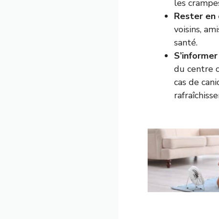
les crampes
Rester en 
voisins, am
santé.
S’informer 
du centre c
cas de cani
rafraîchiss