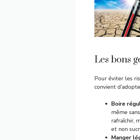
Les bons ge
Pour éviter les ri
convient d’adopt
Boire régu
même sans r
rafraîchir,
et non sucr
Manger lég