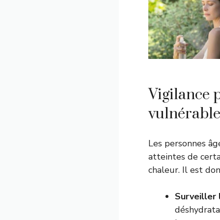
Vigilance 
vulnérable
Les personnes âgé
atteintes de cert
chaleur. Il est do
Surveiller 
déshydratat