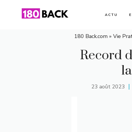
Aller
au
ACTU
contenu
180 Back.com
»
Vie Pra
Record d
l
23 août 2023