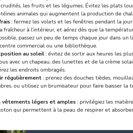
rudités, les fruits et les légumes. Évitez les plats lour
otéines animales qui augmentent la production de chal
frais
: fermez les volets et les fenêtres pendant la jou
a fraîcheur à l’intérieur, et aérez dès que la températu
possible, passez un peu de temps chaque jour dans un l
entre commercial ou une bibliothèque.
xposition au soleil
: évitez de sortir aux heures les pl
us avec un chapeau, des lunettes et de la crème solai
férez les endroits ombragés.
hir régulièrement
: prenez des douches tièdes, mouillez
res, ou utilisez un brumisateur pour faire baisser la
s vêtements légers et amples
: privilégiez les matièr
oton qui permettent à la peau de respirer et absorbent