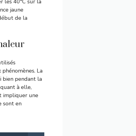
r les 40°C sur la
nce jaune
 début de la
haleur
tilisés
ux phénomènes. La
i bien pendant la
 quant à elle,
t impliquer une
e sont en