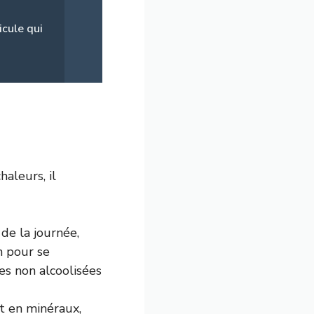
icule qui
haleurs, il
 de la journée,
n pour se
es non alcoolisées
et en minéraux,