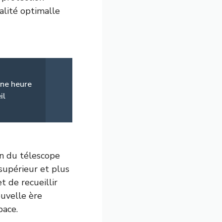
alité optimalle
une heure
il
n du télescope
supérieur et plus
t de recueillir
ouvelle ère
pace.