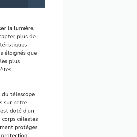
er la lumière,
capter plus de
téristiques
s éloignés que
les plus
nètes
s du télescope
s sur notre
 est doté d’un
 corps célestes
lement protégés
e protection