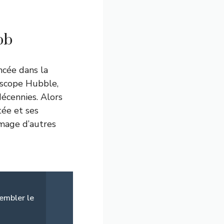
bb
cée dans la
escope Hubble,
décennies. Alors
tée et ses
image d’autres
rembler le