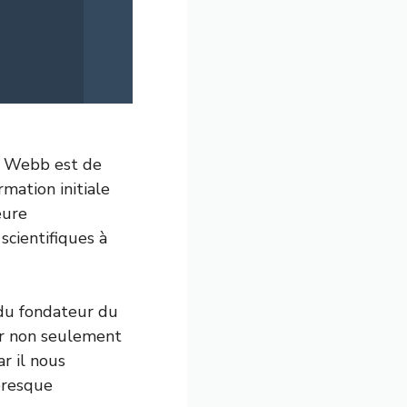
es Webb est de
mation initiale
eure
scientifiques à
 du fondateur du
er non seulement
r il nous
presque