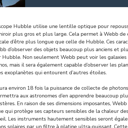
scope Hubble utilise une lentille optique pour repouss
iroir plus gros et plus large. Cela permet à Webb de 
ocale d’être plus longue que celle de Hubble. Ces carac
b d’observer des objets beaucoup plus anciens et plu
r Hubble. Non seulement Webb peut voir les galaxies 
os, mais il sera également capable d’observer les pla
es exoplanètes qui entourent d’autres étoiles.
ra environ 18 fois la puissance de collecte de photon
ermettra aux astronomes d’en apprendre beaucoup plu
stères. En raison de ses dimensions imposantes, Webb
e qui protège ses capteurs sensibles de la chaleur des
leil. Les instruments hautement sensibles seront éga
ons solaires par un filtre à platine ultra-puissant. Cett