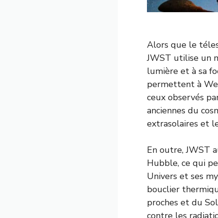
Alors que le téle
JWST utilise un m
lumière et à sa f
permettent à Web
ceux observés pa
anciennes du cosm
extrasolaires et l
En outre, JWST au
Hubble, ce qui p
Univers et ses my
bouclier thermiqu
proches et du So
contre les radiati