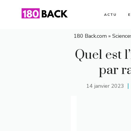
Aller
au
ACTU
contenu
180 Back.com
»
Science
Quel est 
par r
14 janvier 2023