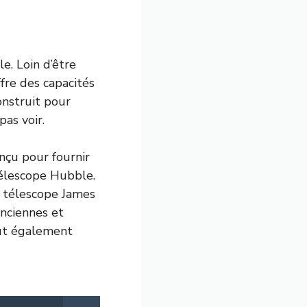
. Loin d’être
ffre des capacités
nstruit pour
as voir.
nçu pour fournir
télescope Hubble.
e télescope James
anciennes et
peut également