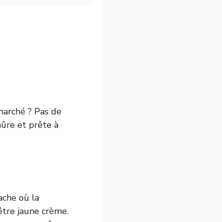
marché ? Pas de
mûre et prête à
ache où la
être jaune crème.