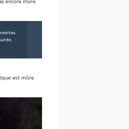
pas encore mûre.
preintes
surde,
tèque est mûre