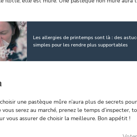
elle flotte, elle est mûre. Une pastèque non mûre aura 
Les allergies de printemps sont là : des astu
simples pour les rendre plus supportables
n
 choisir une pastèque mûre n’aura plus de secrets pour
e vous serez au marché, prenez le temps d’inspecter, t
r vous assurer de choisir la meilleure. Bon appétit !
Voter