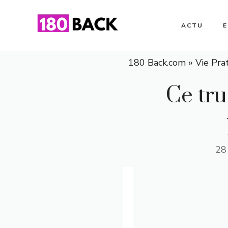
Aller
au
ACTU
contenu
180 Back.com
»
Vie Pra
Ce tru
28