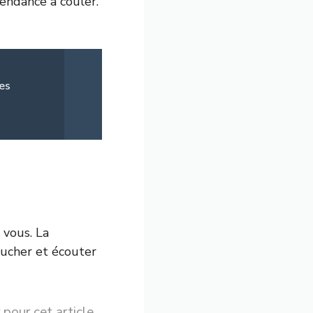
tendance à couler.
ces
 vous. La
oucher et écouter
 pour cet article